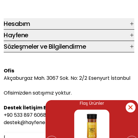
Hesabım
Hayfene
Sözleşmeler ve Bilgilendirme
Ofis
Akçaburgaz Mah. 3067 Sok. No: 2/2 Esenyurt İstanbul
Ofisimizden satışımız yoktur.
Flaş Ürünler
Flaş Ürünler
Destek İletişim Bilgileri
+90 533 897 6068
destek@hayfene.com
Destek saatlerimiz Pazartesi-Cuma arası 08:00-17:00