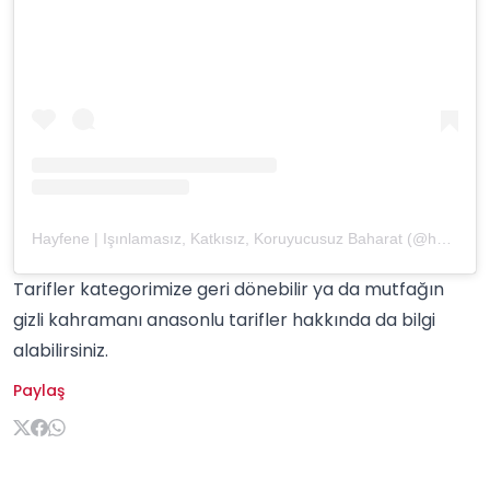
Hayfene | Işınlamasız, Katkısız, Koruyucusuz Baharat (@hayfene)'in paylaştığı bir gönderi
Tarifler
kategorimize geri dönebilir ya da
mutfağın
gizli kahramanı anasonlu tarifler
hakkında da bilgi
alabilirsiniz.
Paylaş