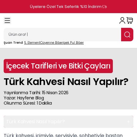
Üyelere Özel Tek Seferlik %10 İndirim
Şuan Trend
5. Element
Cayenne Biber
İpek Pul Biber
İçecek Tarifleri ve Bitki Çayları
Türk Kahvesi Nasıl Yapılır?
Yayınlanma Tarihi
:
15 Nisan 2026
Yazar
:
Hayfene
Blog
Okunma Süresi
:
1
Dakika
Türk Kahvesi Nasıl Yapılır?
Türk kahvesi, içimiyle, servisiyle, sohbetiyle baştan