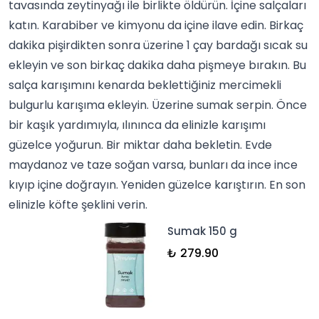
tavasında zeytinyağı ile birlikte öldürün. İçine salçaları
katın. Karabiber ve
kimyonu
da içine ilave edin. Birkaç
dakika pişirdikten sonra üzerine 1 çay bardağı sıcak su
ekleyin ve son birkaç dakika daha pişmeye bırakın. Bu
salça karışımını kenarda beklettiğiniz mercimekli
bulgurlu karışıma ekleyin. Üzerine
sumak
serpin. Önce
bir kaşık yardımıyla, ılınınca da elinizle karışımı
güzelce yoğurun. Bir miktar daha bekletin. Evde
maydanoz
ve taze soğan varsa, bunları da ince ince
kıyıp içine doğrayın. Yeniden güzelce karıştırın. En son
elinizle köfte şeklini verin.
Sumak 150 g
₺ 279.90