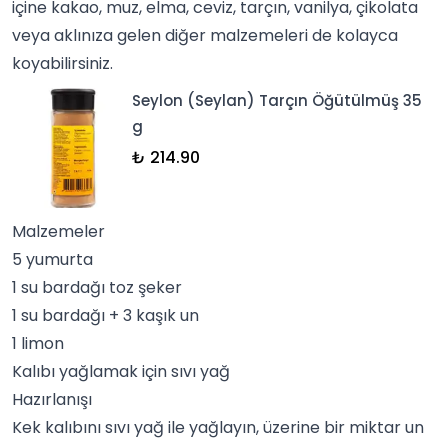
içine
kakao
, muz, elma, ceviz, tarçın,
vanilya
, çikolata
veya aklınıza gelen diğer malzemeleri de kolayca
koyabilirsiniz.
Seylon (Seylan) Tarçın Öğütülmüş 35
g
₺ 214.90
Malzemeler
5 yumurta
1 su bardağı toz şeker
1 su bardağı + 3 kaşık un
1 limon
Kalıbı yağlamak için sıvı yağ
Hazırlanışı
Kek kalıbını sıvı yağ ile yağlayın, üzerine bir miktar un