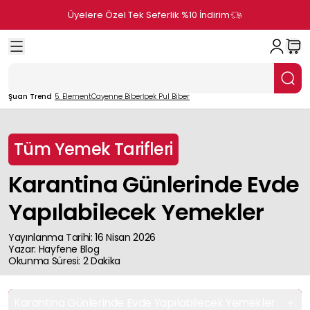
Üyelere Özel Tek Seferlik %10 İndirim
Şuan Trend
5. Element
Cayenne Biber
İpek Pul Biber
Tüm Yemek Tarifleri
Karantina Günlerinde Evde
Yapılabilecek Yemekler
Yayınlanma Tarihi
:
16 Nisan 2026
Yazar
:
Hayfene
Blog
Okunma Süresi
:
2
Dakika
Karantina Günlerinde Evde Yapılabilecek Yemekler