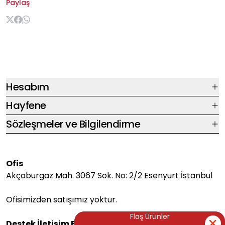
Paylaş
Hesabım
Hayfene
Sözleşmeler ve Bilgilendirme
Ofis
Akçaburgaz Mah. 3067 Sok. No: 2/2 Esenyurt İstanbul
Ofisimizden satışımız yoktur.
Flaş Ürünler
Flaş Ürünler
Destek İletişim Bilgileri