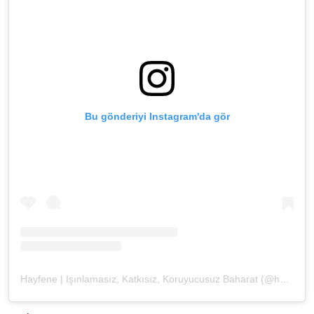
Bu gönderiyi Instagram'da gör
Hayfene | Işınlamasız, Katkısız, Koruyucusuz Baharat (@hayfene)'in paylaştığı bir gönderi