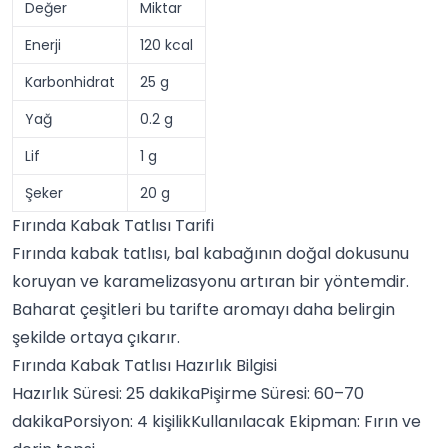
Değer
Miktar
Enerji
120 kcal
Karbonhidrat
25 g
Yağ
0.2 g
Lif
1 g
Şeker
20 g
Fırında Kabak Tatlısı Tarifi
Fırında kabak tatlısı, bal kabağının doğal dokusunu
koruyan ve karamelizasyonu artıran bir yöntemdir.
Baharat çeşitleri bu tarifte aromayı daha belirgin
şekilde ortaya çıkarır.
Fırında Kabak Tatlısı Hazırlık Bilgisi
Hazırlık Süresi: 25 dakikaPişirme Süresi: 60–70
dakikaPorsiyon: 4 kişilikKullanılacak Ekipman: Fırın ve