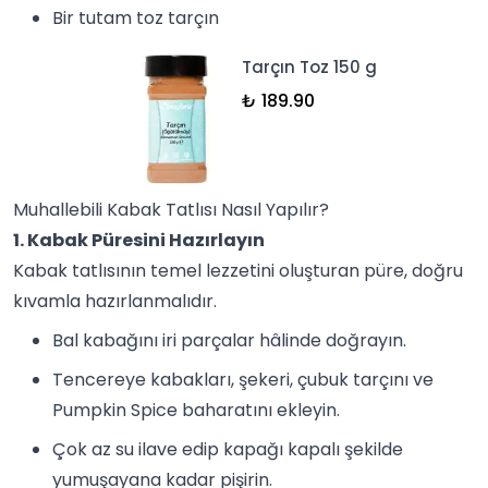
Bir tutam
toz tarçın
Tarçın Toz 150 g
₺ 189.90
Muhallebili Kabak Tatlısı Nasıl Yapılır?
1. Kabak Püresini Hazırlayın
Kabak tatlısının temel lezzetini oluşturan püre, doğru
kıvamla hazırlanmalıdır.
Bal kabağını iri parçalar hâlinde doğrayın.
Tencereye kabakları, şekeri, çubuk tarçını ve
Pumpkin Spice baharatını ekleyin.
Çok az su ilave edip kapağı kapalı şekilde
yumuşayana kadar pişirin.