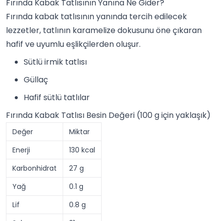
Fırında Kabak Tatlısının Yanına Ne Gider?
Fırında kabak tatlısının yanında tercih edilecek
lezzetler, tatlının karamelize dokusunu öne çıkaran
hafif ve uyumlu eşlikçilerden oluşur.
Sütlü irmik tatlısı
Güllaç
Hafif sütlü tatlılar
Fırında Kabak Tatlısı Besin Değeri (100 g için yaklaşık)
Değer
Miktar
Enerji
130 kcal
Karbonhidrat
27 g
Yağ
0.1 g
Lif
0.8 g