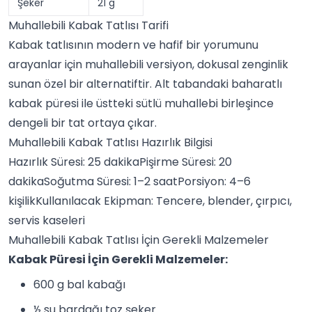
Şeker
21 g
Muhallebili Kabak Tatlısı Tarifi
Kabak tatlısının modern ve hafif bir yorumunu
arayanlar için muhallebili versiyon, dokusal zenginlik
sunan özel bir alternatiftir. Alt tabandaki baharatlı
kabak püresi ile üstteki sütlü muhallebi birleşince
dengeli bir tat ortaya çıkar.
Muhallebili Kabak Tatlısı Hazırlık Bilgisi
Hazırlık Süresi: 25 dakikaPişirme Süresi: 20
dakikaSoğutma Süresi: 1–2 saatPorsiyon: 4–6
kişilikKullanılacak Ekipman: Tencere, blender, çırpıcı,
servis kaseleri
Muhallebili Kabak Tatlısı İçin Gerekli Malzemeler
Kabak Püresi İçin Gerekli Malzemeler:
600 g bal kabağı
½ su bardağı toz şeker