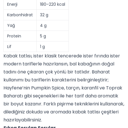
Enerji
180–220 kcal
Karbonhidrat
32 g
Yağ
4 g
Protein
5 g
Lif
1 g
Kabak tatlısı, ister klasik tencerede ister fırında ister
modern tariflerle hazırlansın, bal kabağının doğal
tadını öne çıkaran çok yönlü bir tatlıdır. Baharat
kullanımı bu tariflerin karakterini belirginleştirir;
Hayfene’nin Pumpkin Spice, tarçın, karanfil ve Toprak
Baharatı gibi seçenekleri ile her tarif daha aromatik
bir boyut kazanır. Farklı pişirme tekniklerini kullanarak,
dilediğiniz dokuda ve aromada kabak tatlısı çeşitleri
hazırlayabilirsiniz.
Sıkça Sorulan Sorular