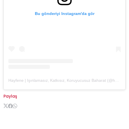
Bu gönderiyi Instagram'da gör
Hayfene | Işınlamasız, Katkısız, Koruyucusuz Baharat (@hayfene)'in paylaştığı bir gönderi
Paylaş