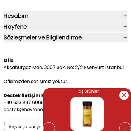
Hesabım
Hayfene
Sözleşmeler ve Bilgilendirme
Ofis
Akçaburgaz Mah. 3067 Sok. No: 2/2 Esenyurt İstanbul
Ofisimizden satışımız yoktur.
Flaş Ürünler
Flaş Ürünler
Destek İletişim Bilgileri
+90 533 897 6068
destek@hayfene.com
Destek saatlerimiz Pazartesi-Cuma arası 08:00-17:00
Alışveriş deneyiminizi iyileştirmek için yasal
arasındadır.