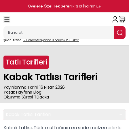
Üyelere Özel Tek Seferlik %10 İndirim
Şuan Trend
5. Element
Cayenne Biber
İpek Pul Biber
Tatlı Tarifleri
Kabak Tatlısı Tarifleri
Yayınlanma Tarihi
:
16 Nisan 2026
Yazar
:
Hayfene
Blog
Okunma Süresi
:
1
Dakika
Kabak Tatlısı Tarifleri
Kabak tatlısı, Türk mutfağının en sade malzemelerle