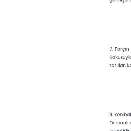
7. Tarçın
Kokusuyl
tatlılar,
k
8. Yeniba
Osmanlı m
lezzetidir