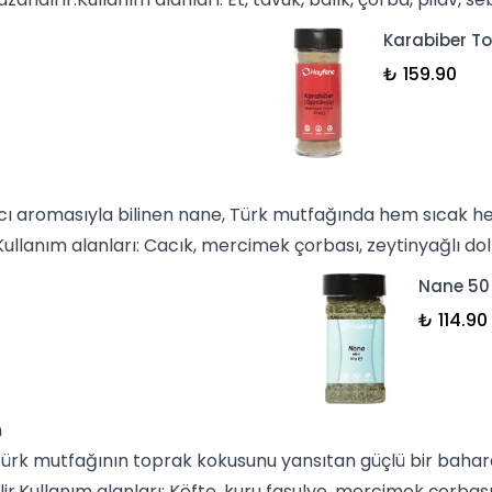
Karabiber To
₺ 159.90
cı aromasıyla bilinen
nane
, Türk mutfağında hem sıcak h
.Kullanım alanları: Cacık,
mercimek çorbası
, zeytinyağlı
do
Nane 50
₺ 114.90
n
Türk mutfağının toprak kokusunu yansıtan güçlü bir baharat
ilir.Kullanım alanları: Köfte, kuru fasulye, mercimek çorbas