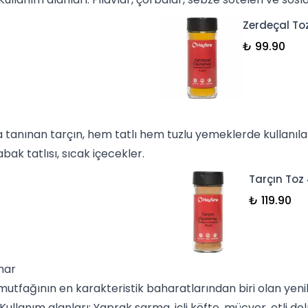
Zerdeçal To
₺ 99.90
a tanınan
tarçın
, hem tatlı hem tuzlu yemeklerde kullanılab
abak tatlısı
, sıcak içecekler.
Tarçın Toz
₺ 119.90
har
utfağının en karakteristik baharatlarından biri olan
yen
.Kullanım alanları: Yaprak sarma, içli köfte,
mücver
, etli d