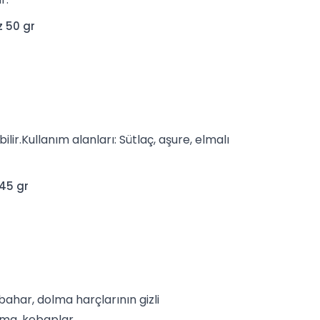
z 50 gr
ilir.Kullanım alanları:
Sütlaç
,
aşure
, elmalı
 45 gr
ibahar
, dolma harçlarının gizli
olma, kebaplar.