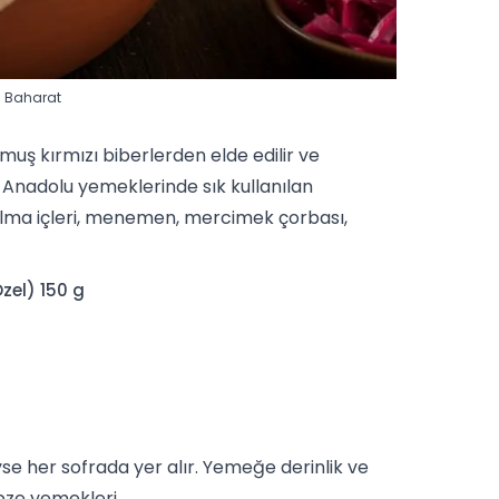
0 Baharat
muş kırmızı biberlerden elde edilir ve
u Anadolu yemeklerinde
sık kullanılan
lma içleri,
menemen
, mercimek çorbası,
Özel) 150 g
e her sofrada yer alır. Yemeğe derinlik ve
bze yemekleri.