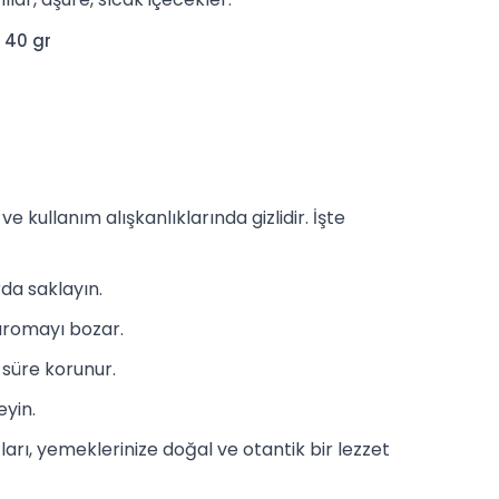
 40 gr
 kullanım alışkanlıklarında gizlidir. İşte
da saklayın.
aromayı bozar.
 süre korunur.
eyin.
ları,
yemek
lerinize doğal ve otantik bir lezzet