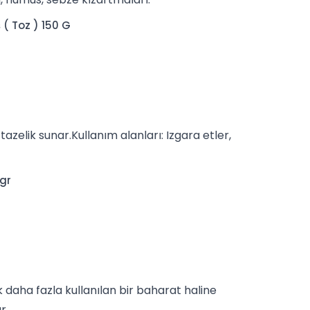
( Toz ) 150 G
azelik sunar.Kullanım alanları: Izgara etler,
 gr
0
 daha fazla kullanılan bir
baharat
haline
r.