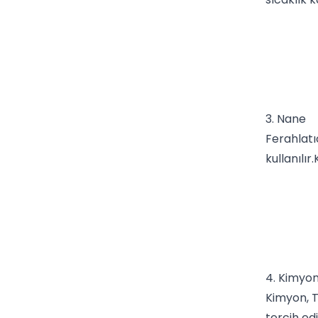
3. Nane
Ferahlatı
kullanılır
4. Kimyo
Kimyon
, 
tercih ed