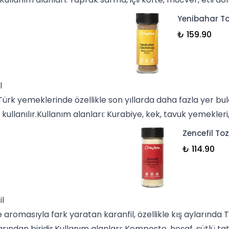
Yenibahar To
₺ 159.90
l
 Türk yemeklerinde özellikle son yıllarda daha fazla yer bu
 kullanılır.Kullanım alanları:
Kurabiye
, kek, tavuk yemekleri
Zencefil Toz
₺ 114.90
il
e aromasıyla fark yaratan
karanfil
, özellikle kış aylarında
rından biridir.Kullanım alanları:
Komposto
, hoşaf,
sütlü tat