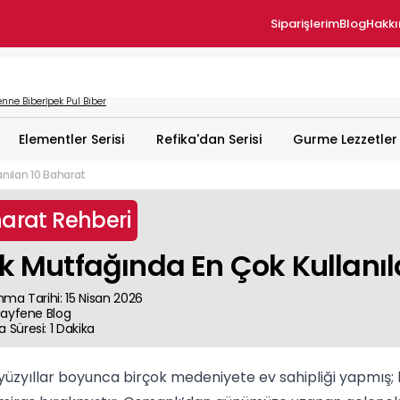
Siparişlerim
Blog
Hakk
nne Biber
İpek Pul Biber
Elementler Serisi
Refika'dan Serisi
Gurme Lezzetler
anılan 10 Baharat
arat Rehberi
k Mutfağında En Çok Kullanıl
nma Tarihi
:
15 Nisan 2026
Hayfene
Blog
 Süresi
:
1
Dakika
yüzyıllar boyunca birçok medeniyete ev sahipliği yapmış; 