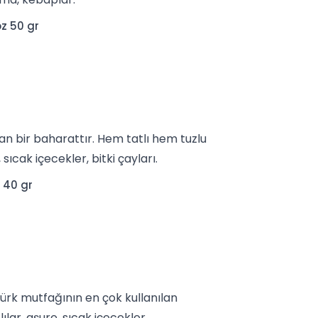
z 50 gr
lan bir baharattır. Hem tatlı hem tuzlu
, sıcak içecekler,
bitki çayları
.
 40 gr
 Türk mutfağının en çok kullanılan
lı
lar, aşure, sıcak içecekler.