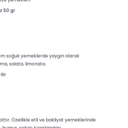
z 50 gr
em soğuk yemeklerde yaygın olarak
lma
, salata, limonata.
 Gr
tır. Özellikle etli ve bakliyat yemeklerinde
ı,
humus
, sebze kızartmaları.