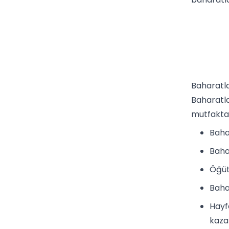
Baharatla
Baharatla
mutfakt
Baha
Baha
Öğüt
Baha
Hayf
kazan