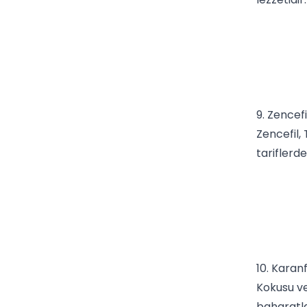
9. Zencefi
Zencefil
,
tariflerde
10. Karanf
Kokusu v
baharatla