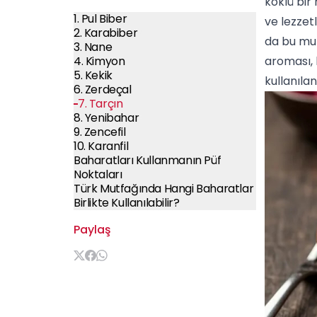
köklü bir
1. Pul Biber
ve lezzet
2. Karabiber
da bu mut
3. Nane
4. Kimyon
aroması, 
5. Kekik
kullanıla
6. Zerdeçal
7. Tarçın
8. Yenibahar
9. Zencefil
10. Karanfil
Baharatları Kullanmanın Püf
Noktaları
Türk Mutfağında Hangi Baharatlar
Birlikte Kullanılabilir?
Paylaş