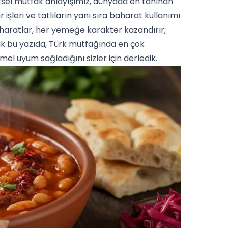
sel mutfak anlayışımız, dünyada en tanınan
r işleri ve
tatlı
ların yanı sıra
baharat
kullanımı
haratlar, her yemeğe karakter kazandırır;
ak bu yazıda,
Türk mutfağı
nda en çok
l uyum sağladığını sizler için derledik.