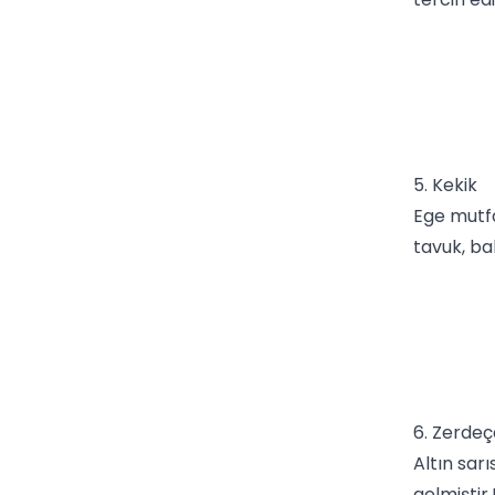
5. Kekik
Ege mutf
tavuk, bal
6. Zerdeç
Altın sar
gelmiştir.