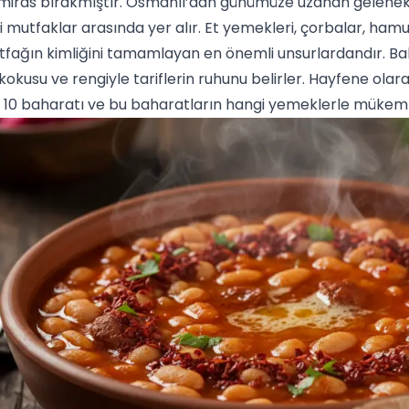
 miras bırakmıştır. Osmanlı’dan günümüze uzanan gelenek
li mutfaklar arasında yer alır.
Et
yemekleri,
çorba
lar, hamu
fağın kimliğini tamamlayan en önemli unsurlardandır. Ba
kokusu ve rengiyle tariflerin ruhunu belirler. Hayfene olar
n 10 baharatı ve bu baharatların hangi yemeklerle mükemme