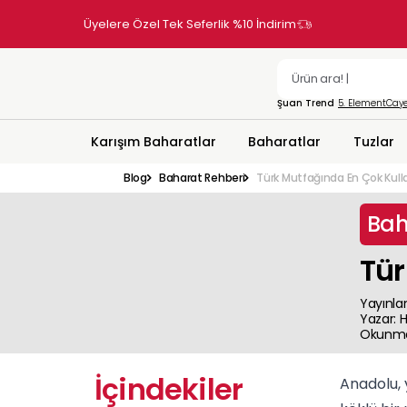
Üyelere Özel Tek Seferlik %10 İndirim
Şuan Trend
5. Element
Caye
Karışım Baharatlar
Baharatlar
Tuzlar
Blog
Baharat Rehberi
Türk Mutfağında En Çok Kull
Bah
Tür
Yayınla
Yazar
:
Okunma
İçindekiler
Anadolu, 