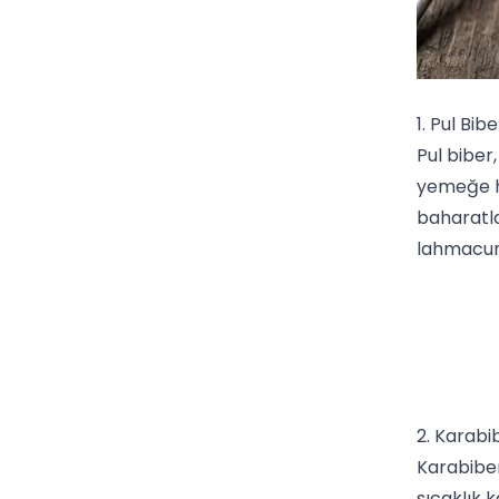
1. Pul Bibe
Pul biber
yemeğe h
baharatl
lahmacu
2. Karabi
Karabibe
sıcaklık k