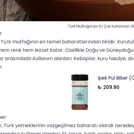
Türk Mutfağında En Çok Kullanılan 1
r
, Türk mutfağının en temel baharatlarından biridir. Kurutul
em renk hem lezzet katar. Özellikle Doğu ve Güneydoğ
ar
arasındadır.Kullanım alanları: Kebaplar,
kuru fasulye
, do
n
.
İpek Pul Biber (
₺ 209.90
ber
r
, Türk yemeklerinin vazgeçilmez baharatı olarak neredeys
azandırır.Kullanım alanları: Et, tavuk, balık, çorba,
pilav
, se