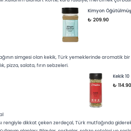
Kimyon Öğütülmüş 
₺ 209.90
ağının simgesi olan
kekik
, Türk yemeklerinde aromatik bir t
ık,
pizza
, salata, fırın sebzeleri.
Kekik 10
₺ 114.9
al
ısı rengiyle dikkat çeken
zerdeçal
, Türk mutfağında giderek
Kullanım alanları: Pilavlar, çorbalar, sebze soteleri ve sosla