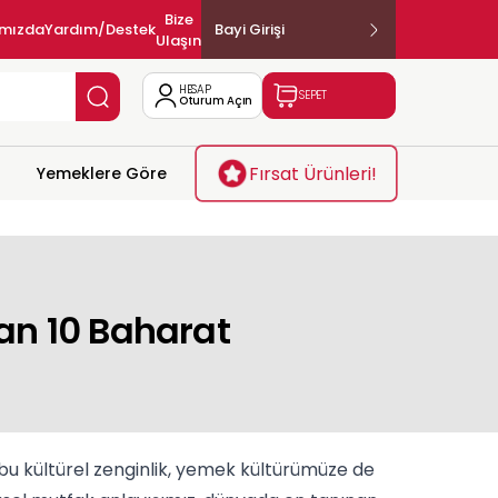
Bize
ımızda
Yardım/Destek
Bayi Girişi
Ulaşın
HESAP
SEPET
Oturum Açın
Fırsat Ürünleri!
Yemeklere Göre
an 10 Baharat
bu kültürel zenginlik, yemek kültürümüze de